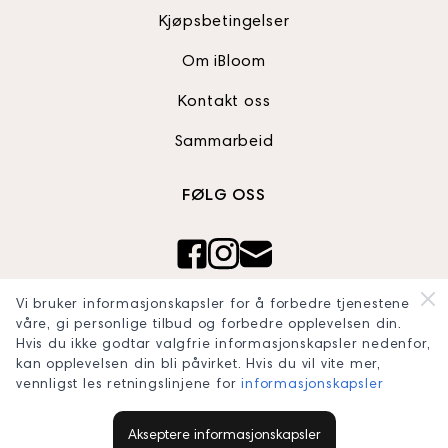
Kjøpsbetingelser
Om iBloom
Kontakt oss
Sammarbeid
FØLG OSS
Ibloom AS
Vi bruker informasjonskapsler for å forbedre tjenestene
Org nr: 820990242
våre, gi personlige tilbud og forbedre opplevelsen din.
Hvis du ikke godtar valgfrie informasjonskapsler nedenfor,
blooomconcept@gmail.com
kan opplevelsen din bli påvirket. Hvis du vil vite mer,
vennligst les retningslinjene for
informasjonskapsler
Akseptere informasjonskapsler