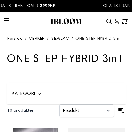
Hopp til innhold
ATIS FRAKT OVER
2999KR
GRATIS FRAKT
Forside
/
MERKER
/
SEMILAC
/
ONE STEP HYBRID 3in1
ONE STEP HYBRID 3in1
KATEGORI
10 produkter