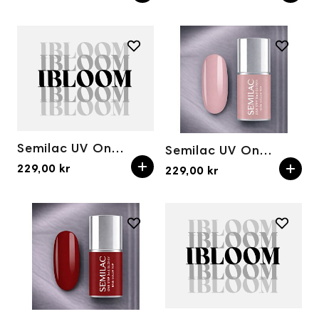
Semilac UV One Step Hybrid 3in1 Glossy S235 Peach Beige 7ml
Semilac UV One Step Hybrid 3in1 Glossy S450 Light Peach 7ml
229,00 kr
229,00 kr