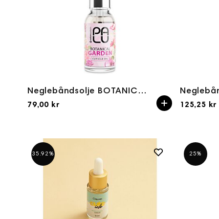
Neglebåndsolje BOTANICAL GARDEN 15ml PALU
79,00 kr
125,25 kr
35.92%
25%