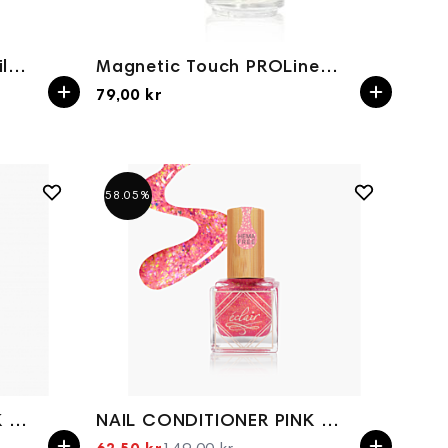
Luxio NAIL + CUTICLE Oil 15ml
Magnetic Touch PROLine Cuticle Oil 15ml
79,00 kr
58.05%
NAIL CONDITIONER PINK INTENSE 10ml
NAIL CONDITIONER PINK OCEAN 10ml