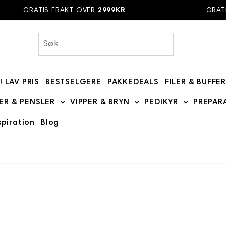
GRATIS FRAKT OVER
2999KR
GRATIS FRA
! LAV PRIS
BESTSELGERE
PAKKEDEALS
FILER & BUFFE
bmenu for MERKER category
ER & PENSLER
VIPPER & BRYN
PEDIKYR
PREPAR
Show submenu for BØRSTER & PENSLER categ
Show submenu for VIPPE
Show subme
spiration
Blog
 category
 for DIVERSE category
 submenu for Kurs category