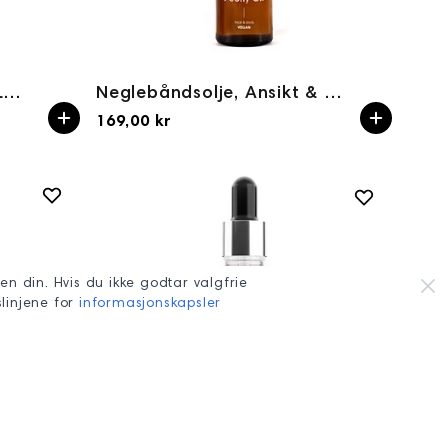
Neglebåndsolje WILD ISLAND 15ml PALU
Neglebåndsolje, Ansikt & kroppsolje PEONY 50ml Yokaba
169,00 kr
en din. Hvis du ikke godtar valgfrie
slinjene for
informasjonskapsler
PALU Neglebåndsolje CHAI TEA 15ml
PALU Neglebåndsolje CHERRY CRUSH 15ml