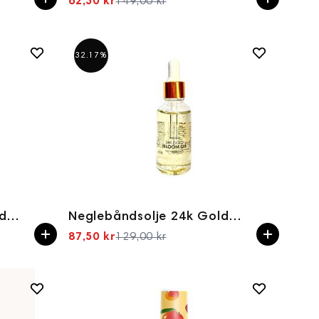
62,50 kr
149,00 kr
Spesialpris
32.17%
Neglebåndsolje 24k Gold Care 10ml Yokaba
Neglebåndsolje 24k Gold Vegansk 30ml IBLOOM
87,50 kr
129,00 kr
Spesialpris