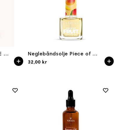
Neglebåndsolje ORANGE hand&body 50ml Yokaba
Neglebåndsolje Piece of Fruit Mango 5ml
32,00 kr