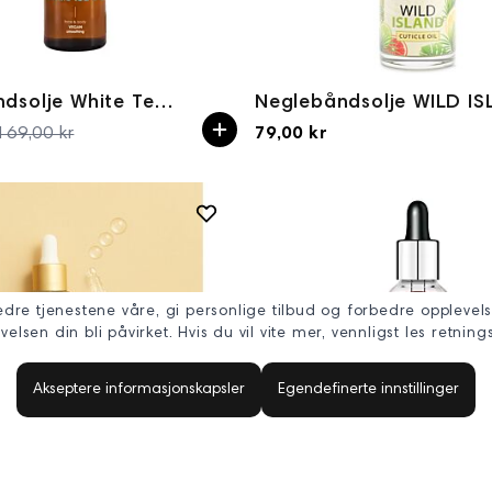
Neglebåndsolje White Tea Oil, ansikt
169,00 kr
79,00 kr
Spesialpris
edre tjenestene våre, gi personlige tilbud og forbedre opplevels
sen din bli påvirket. Hvis du vil vite mer, vennligst les retning
Akseptere informasjonskapsler
Egendefinerte innstillinger
Neglemykner (Cuticle softener) Ciao! 12ml