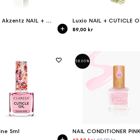
LUXIO by Akzentz NAIL + CUTICLE OIL Tube 7.5ml
89,00 kr
58.05%
ine 5ml