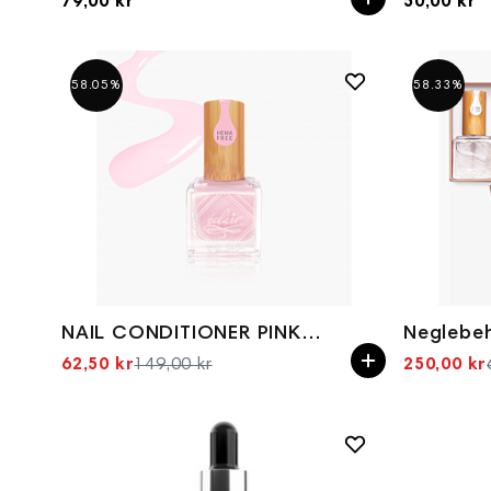
79,00 kr
50,00 kr
58.05%
58.33%
NAIL CONDITIONER PINK10ml
62,50 kr
149,00 kr
250,00 kr
Spesialpris