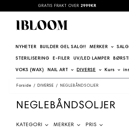
Hopp til innhold
GRATIS FRAKT OVER
2999KR
NYHETER
BUILDER GEL SALG!!
MERKER
SALG
Show su
STERILISERING
E-FILER
UV/LED LAMPER
BØRST
VOKS (WAX)
NAIL ART
DIVERSE
Kurs
in
Show submenu for NAIL ART
Show submenu
Show
Forside
/
DIVERSE
/
NEGLEBÅNDSOLJER
NEGLEBÅNDSOLJER
KATEGORI
MERKER
PRIS