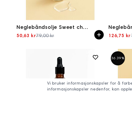
Neglebåndsolje Sweet charm 12ml
50,63 kr
79,00 kr
126,75 kr
Spesialpris
36.39%
Vi bruker informasjonskapsler for å forb
informasjonskapsler nedenfor, kan opplevel
Neglebåndsolje, hud & massasjeolje CHOCOLATE 50ml Yokaba