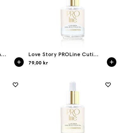
Golden Care Elixir Glamour Face&Neck Oil Yokaba 30 ml
Love Story PROLine Cuticle Oil 15ml
79,00 kr