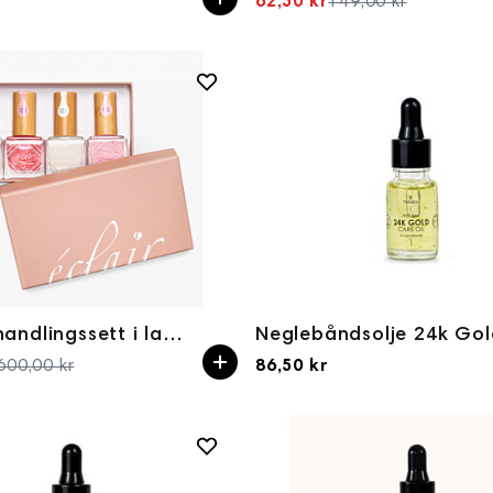
62,50 kr
149,00 kr
Spesialpris
Neglebehandlingssett i lakk for naturlige negler.
600,00 kr
86,50 kr
Spesialpris