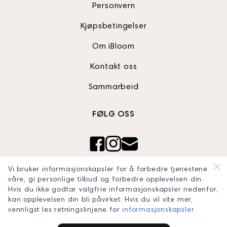
Personvern
Kjøpsbetingelser
Om iBloom
Kontakt oss
Sammarbeid
FØLG OSS
Ibloom AS
Vi bruker informasjonskapsler for å forbedre tjenestene
Org nr: 820990242
våre, gi personlige tilbud og forbedre opplevelsen din.
blooomconcept@gmail.com
Hvis du ikke godtar valgfrie informasjonskapsler nedenfor,
kan opplevelsen din bli påvirket. Hvis du vil vite mer,
vennligst les retningslinjene for
informasjonskapsler