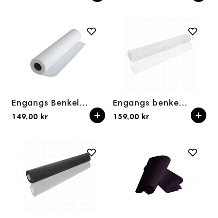
Engangs Benkelaken ECONOMIC 50 cm x 50 m Nonwoven Rull (hvit)
Engangs benkepapir i nonwoven ECONOMIC SOFT 80 cm × 50 m (hvit)
149,00 kr
159,00 kr