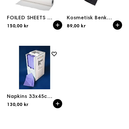
FOILED SHEETS ON A ROLL, NAIL/FOOT CARE 50 x 50
Kosmetisk Benkelaken Sort på Rull 60x50
150,00 kr
89,00 kr
Napkins 33x45cm in dispenser -carton 125pcs
130,00 kr