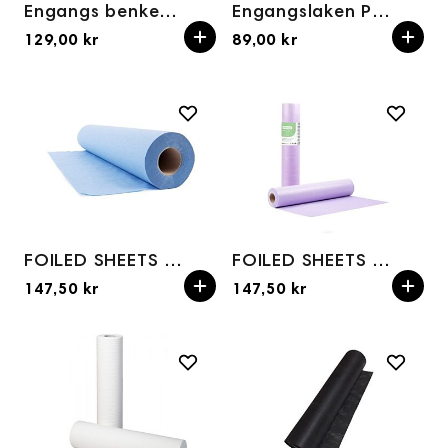
Engangs benkepapir i nonwoven ECONOMIC SOFT 80 cm × 50 m (svart)
Engangslaken PP Nonwoven – Sort 215x100 cm 10 stk
129,00 kr
89,00 kr
FOILED SHEETS ON A ROLL, NAIL/FOOT CARE 30 cm wide, blue, 50 m
FOILED SHEETS ON A ROLL, NAIL/FOOT CARE 30 cm wide, purple- 50 m
147,50 kr
147,50 kr