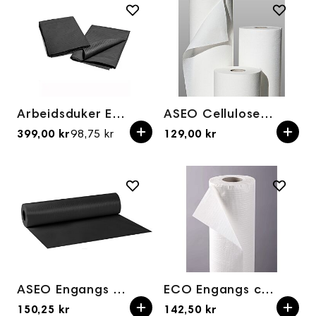
Arbeidsduker Engangsbruk 33x45cm Svart 500 stk
ASEO Cellulose benkepapir – bredde 59 cm, lengde 50 m.
399,00 kr
98,75 kr
129,00 kr
Priser fra
ASEO Engangs benkepapir med plastbakside 50 cm × 50 m (svart)
ECO Engangs cellulose benkepapir med plastbakside – 50 cm × 50 m
150,25 kr
142,50 kr