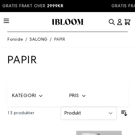
Hopp til innhold
GRATIS FRAKT OVER
2999KR
GRATIS FRA
Forside
/
SALONG
/
PAPIR
PAPIR
KATEGORI
PRIS
13 produkter