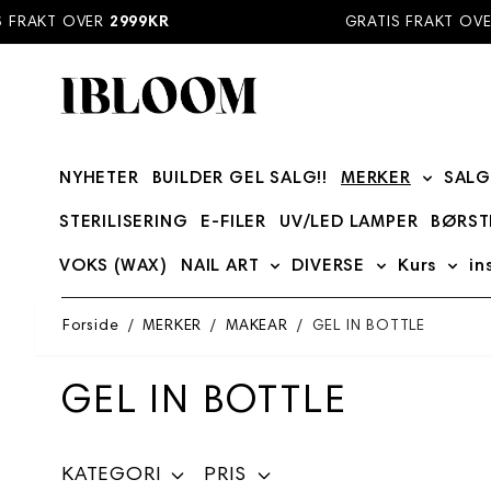
Hopp til innhold
FRAKT OVER
2999KR
GRATIS FRAKT OVER
NYHETER
BUILDER GEL SALG!!
MERKER
SALG
Show su
STERILISERING
E-FILER
UV/LED LAMPER
BØRST
VOKS (WAX)
NAIL ART
DIVERSE
Kurs
in
Show submenu for NAIL ART
Show submenu
Show
Forside
/
MERKER
/
MAKEAR
/
GEL IN BOTTLE
GEL IN BOTTLE
KATEGORI
PRIS