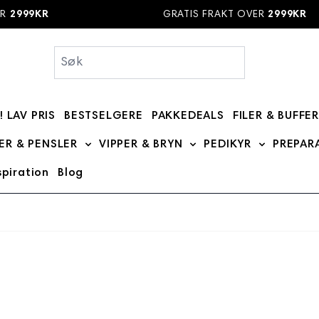
2999KR
GRATIS FRAKT OVER
2999KR
! LAV PRIS
BESTSELGERE
PAKKEDEALS
FILER & BUFFE
bmenu for MERKER category
ER & PENSLER
VIPPER & BRYN
PEDIKYR
PREPAR
Show submenu for BØRSTER & PENSLER categ
Show submenu for VIPPE
Show subme
spiration
Blog
 category
 for DIVERSE category
 submenu for Kurs category