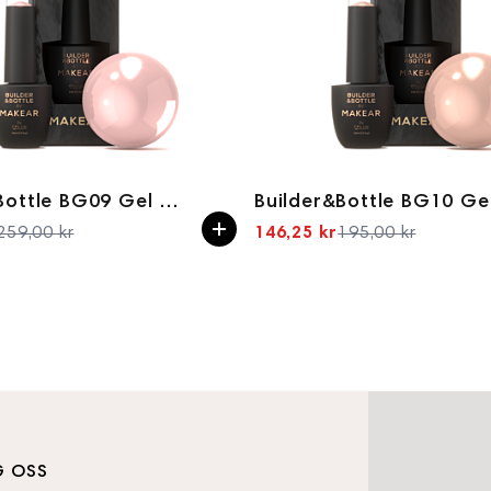
Builder&Bottle BG09 Gel in bottle 15ml
259,00 kr
146,25 kr
195,00 kr
Spesialpris
Spesialpris
G OSS