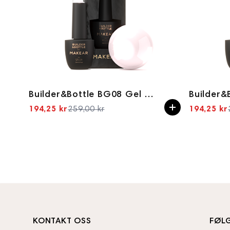
Builder&Bottle BG08 Gel in bottle 15ml
194,25 kr
259,00 kr
194,25 kr
Spesialpris
KONTAKT OSS
FØL