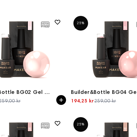
25%
Builder&Bottle BG02 Gel in bottle 15ml
259,00 kr
194,25 kr
259,00 kr
Spesialpris
Spesialpris
25%