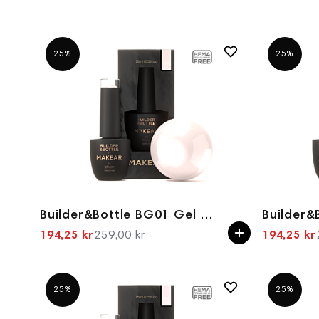
25%
25%
Builder&Bottle BG01 Gel in bottle 15ml
194,25 kr
259,00 kr
194,25 kr
Spesialpris
25%
25%