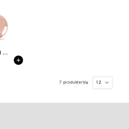
Builder&Bottle BG10 Gel in bottle 15ml
7 produkter
Vis