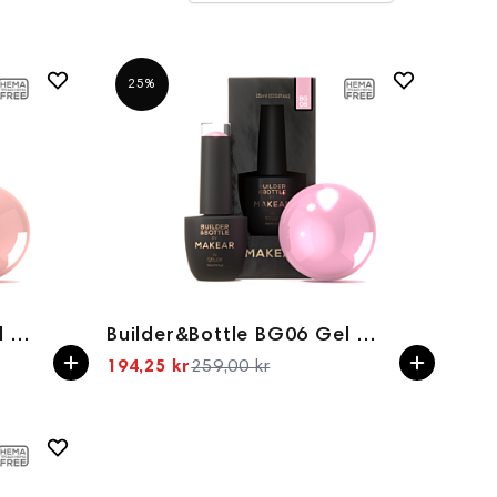
25%
Builder&Bottle BG04 Gel in bottle 15ml
Builder&Bottle BG06 Gel in bottle 15ml
194,25 kr
259,00 kr
Spesialpris