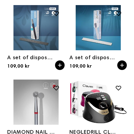
A set of disposable files-cases for a straight nail file base EXPERT 20 100 grit (50 pc)
A set of disposable files-cases for a straight nail file base EXPERT 20 240 grit (50 pc)
109,00 kr
109,00 kr
DIAMOND NAIL DRILL BIT, "BALL" RED, HEAD DIAMETER 4MM
NEGLEDRILL CLAVIER FX 820 65W SVART