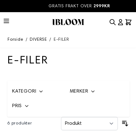
Hopp til innhold
GRATIS FRAKT OVER
2999KR
Forside
/
DIVERSE
/
E-FILER
E-FILER
KATEGORI
MERKER
PRIS
6 produkter