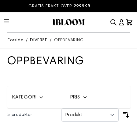
Hopp til innhold
GRATIS FRAKT OVER
2999KR
Forside
/
DIVERSE
/
OPPBEVARING
OPPBEVARING
KATEGORI
PRIS
5 produkter