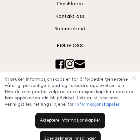
Om iBloom
Kontakt oss
Sammarbeid
FØLG OSS
Ibloom AS
Vi bruker informasjonskapsler for å forbedre tjenestene
Org nr: 820990242
våre, gi personlige tilbud og forbedre opplevelsen din.
Hvis du ikke godtar valgfrie informasjonskapsler nedenfor,
blooomconcept@gmail.com
kan opplevelsen din bli påvirket. Hvis du vil vite mer,
vennligst les retningslinjene for
informasjonskapsler
Akseptere informasjonskapsler
© 2026 iBloom.no. Alle rettigheter forbeholdt.
Egendefinerte innstillinger