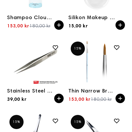
Shampoo Cloudy Foam 3 in 1 OKO, 80 ml
Silikon Makeup Svamp
153,00 kr
180,00 kr
15,00 kr
Spesialpris
15%
Stainless Steel Tweezer
Thin Narrow Brush OKO #7
39,00 kr
153,00 kr
180,00 kr
Spesialpris
15%
15%