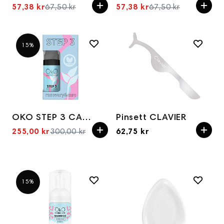
57,38 kr
67,50 kr
57,38 kr
67,50 kr
Spesialpris
Spesialpris
15%
OKO STEP 3 CARE&RECOVERY, 10 ml
Pinsett CLAVIER
255,00 kr
300,00 kr
62,75 kr
Spesialpris
15%