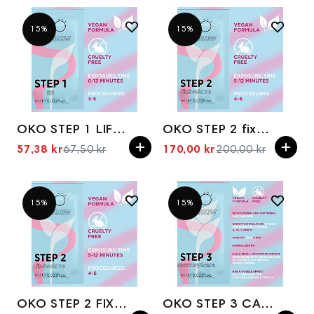
15%
15%
OKO STEP 1 LIFT, 1 ml
OKO STEP 2 fix&volume
57,38 kr
67,50 kr
170,00 kr
200,00 kr
Spesialpris
Spesialpris
15%
15%
OKO STEP 2 FIX&VOLUME, 1 ml
OKO STEP 3 CARE&RECOVERY, 1 ml