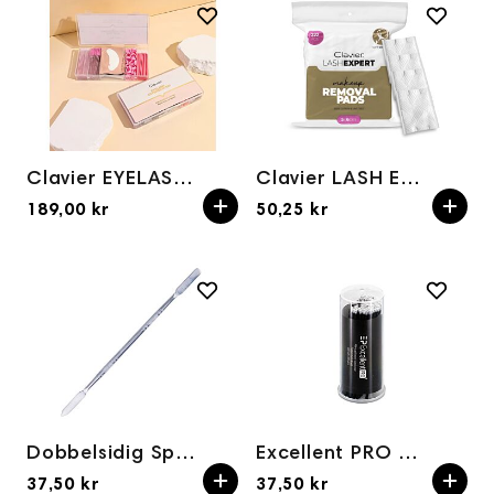
Clavier EYELASH EXTENSION SET
Clavier LASH EXPERT makeup removal pads 222pcs
189,00 kr
50,25 kr
Dobbelsidig Spatula
Excellent PRO mikroapplikatorer i plast – 100 stk
37,50 kr
37,50 kr