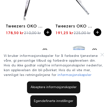
Tweezers OKO 02 Easy Touch
Tweezers OKO 03 Ultra Point
178,50 kr
210,00 kr
191,25 kr
225,00 kr
Spesialpris
Spesialpris
Vi bruker informasjonskapsler for å forbedre tjenestene
våre, gi personlige tilbud og forbedre opplevelsen din.
Hvis du ikke godtar valgfrie informasjonskapsler nedenfor,
kan opplevelsen din bli påvirket. Hvis du vil vite mer,
vennligst les retningslinjene for
informasjonskapsler
Vippe børster 10stk
Vippeapplikator 100stk BLÅ Clavier
Akseptere informasjonskapsler
69,00 kr
49,00 kr
Egendefinerte innstillinger