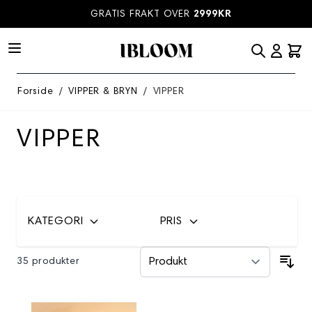
Hopp til innhold
GRATIS FRAKT OVER
2999KR
Forside
/
VIPPER & BRYN
/
VIPPER
VIPPER
KATEGORI
PRIS
35 produkter