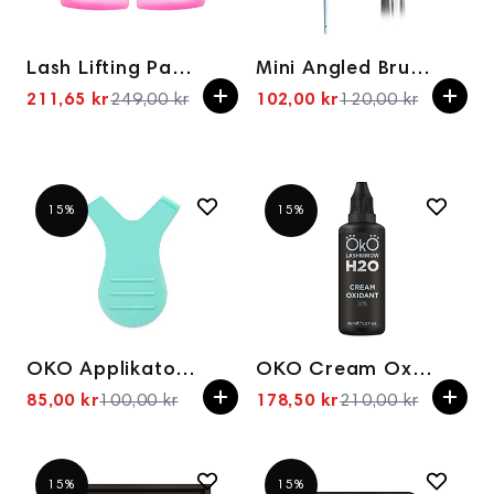
Lash Lifting Pads OKO Pink 3 pairs
Mini Angled Brush OKO #2
211,65 kr
249,00 kr
102,00 kr
120,00 kr
Spesialpris
Spesialpris
15%
15%
OKO Applikator for vippelaminering
OKO Cream Oxidant 3%, 30 ml
85,00 kr
100,00 kr
178,50 kr
210,00 kr
Spesialpris
Spesialpris
15%
15%