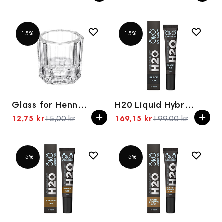
15%
15%
Glass for Henna Diluting OKO
H20 Liquid Hybrid Tint Black 4.0, 15 ml
12,75 kr
15,00 kr
169,15 kr
199,00 kr
Spesialpris
Spesialpris
15%
15%