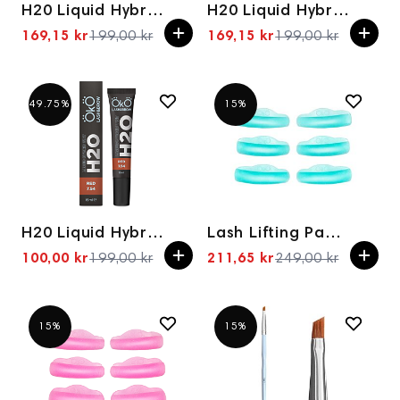
H20 Liquid Hybrid Tint Brown 7.62, 15 ml
H20 Liquid Hybrid Tint Light Brown 8.36, 15 ml
169,15 kr
199,00 kr
169,15 kr
199,00 kr
Spesialpris
Spesialpris
49.75%
15%
H20 Liquid Hybrid Tint Red 7.54, 15 ml
Lash Lifting Pads OKO Blue Lagoon 3 pairs
100,00 kr
199,00 kr
211,65 kr
249,00 kr
Spesialpris
Spesialpris
15%
15%