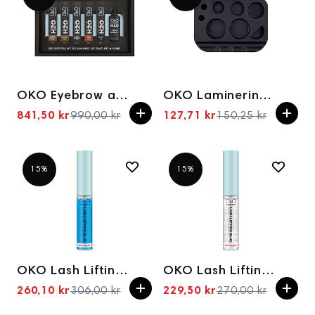
OKO Eyebrow and eyelash dye set H20 Liquid Hybrid Tint
OKO Lamineringpalett, svart
841,50 kr
990,00 kr
127,71 kr
150,25 kr
Spesialpris
Spesialpris
15%
15%
OKO Lash Lifting Glue BLUE EDITION, 5 ml
OKO Lash Lifting Glue, 5 ml
260,10 kr
306,00 kr
229,50 kr
270,00 kr
Spesialpris
Spesialpris