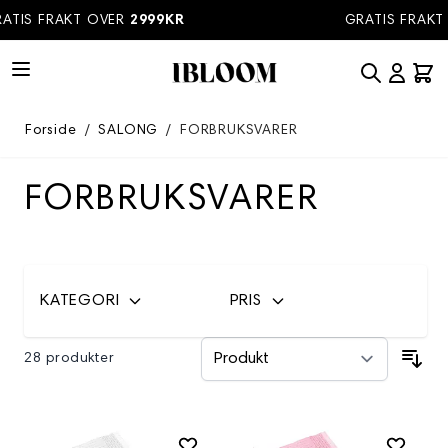
Hopp til innhold
IS FRAKT OVER
2999KR
GRATIS FRAKT O
Forside
/
SALONG
/
FORBRUKSVARER
FORBRUKSVARER
KATEGORI
PRIS
28 produkter