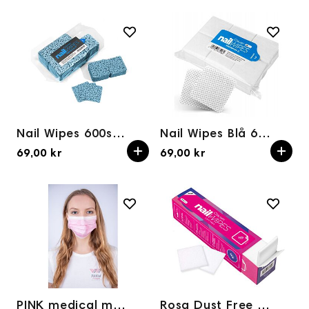
Nail Wipes 600stk BLÅ Clavier
Nail Wipes Blå 600stk Clavier
69,00 kr
69,00 kr
PINK medical mask on elastic band, 50stk
Rosa Dust Free Pads 325 stk CLAVIER