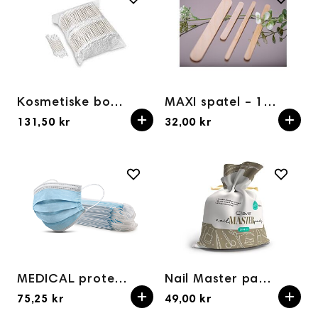
Kosmetiske bomullspinner 1000 stk
MAXI spatel – 100 stk, usterile
131,50 kr
32,00 kr
MEDICAL protective masks 3-layer pack of 50 pcs
Nail Master pads Clavier- 500 stk i en rull – 12 lag
75,25 kr
49,00 kr