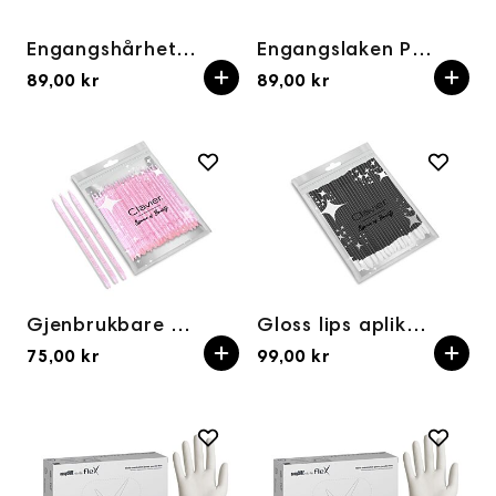
Engangshårhetter til ansiktspleie 100STK
Engangslaken PP Nonwoven – Sort 215x100 cm 10 stk
89,00 kr
89,00 kr
Gjenbrukbare pinner for manikyr neglebånd 50 stk
Gloss lips aplikatorer SVART 50pcs
75,00 kr
99,00 kr