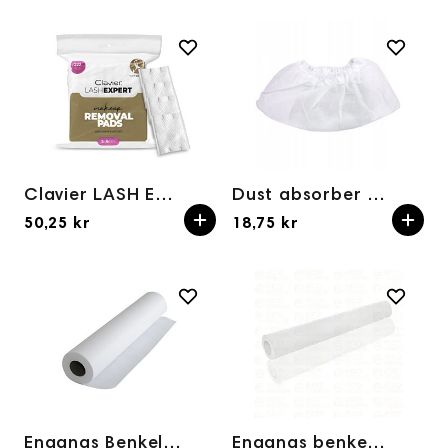
Clavier LASH EXPERT makeup removal pads 222pcs
Dust absorber bag white 1pc
50,25 kr
18,75 kr
Engangs Benkelaken ECONOMIC 50 cm x 50 m Nonwoven Rull (hvit)
Engangs benkepapir i nonwoven ECONOMIC SOFT 80 cm × 50 m (hvit)