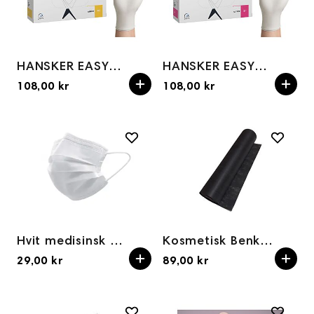
HANSKER EASYCARE NITRILE Hvit M
HANSKER EASYCARE NITRILE Hvit S
108,00 kr
108,00 kr
Hvit medisinsk 3-lags munnbind med strikk, hvit – 10 stk.
Kosmetisk Benkelaken Sort på Rull 60x50
29,00 kr
89,00 kr