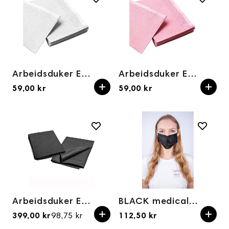
Arbeidsduker Engangsbruk 33x45cm Hvit (50stk)
Arbeidsduker Engangsbruk 33x45cm Rosa (50stk)
59,00 kr
59,00 kr
Arbeidsduker Engangsbruk 33x45cm Svart 500 stk
BLACK medical mask on elastic band, 50stk
399,00 kr
98,75 kr
112,50 kr
Priser fra