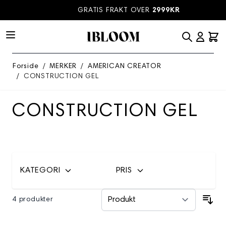
Hopp til innhold
GRATIS FRAKT OVER
2999KR
Forside
/
MERKER
/
AMERICAN CREATOR
/
CONSTRUCTION GEL
CONSTRUCTION GEL
KATEGORI
PRIS
4 produkter