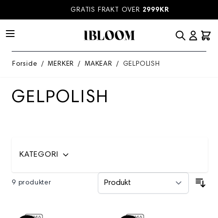
Hopp til innhold
GRATIS FRAKT OVER
2999KR
Forside
/
MERKER
/
MAKEAR
/
GELPOLISH
GELPOLISH
KATEGORI
9 produkter