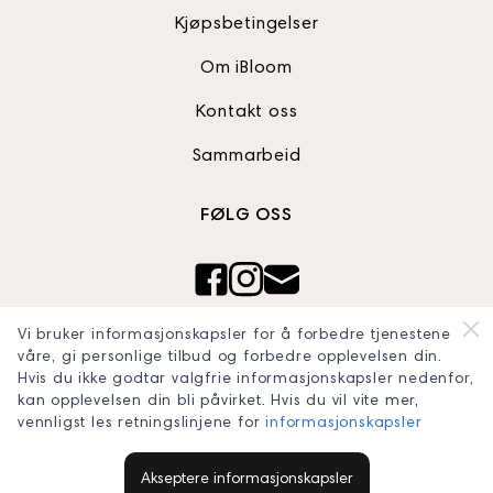
Kjøpsbetingelser
Om iBloom
Kontakt oss
Sammarbeid
FØLG OSS
Ibloom AS
Vi bruker informasjonskapsler for å forbedre tjenestene
Org nr: 820990242
våre, gi personlige tilbud og forbedre opplevelsen din.
Hvis du ikke godtar valgfrie informasjonskapsler nedenfor,
blooomconcept@gmail.com
kan opplevelsen din bli påvirket. Hvis du vil vite mer,
vennligst les retningslinjene for
informasjonskapsler
Akseptere informasjonskapsler