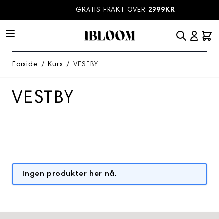
Hopp til innhold
GRATIS FRAKT OVER
2999KR
Forside
/
Kurs
/
VESTBY
VESTBY
Ingen produkter her nå.