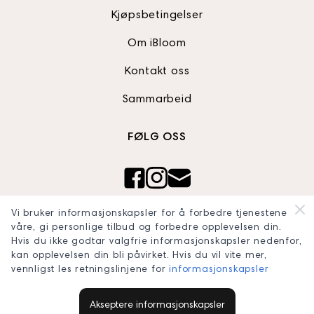
Kjøpsbetingelser
Om iBloom
Kontakt oss
Sammarbeid
FØLG OSS
Ibloom AS
Vi bruker informasjonskapsler for å forbedre tjenestene
Org nr: 820990242
våre, gi personlige tilbud og forbedre opplevelsen din.
Hvis du ikke godtar valgfrie informasjonskapsler nedenfor,
blooomconcept@gmail.com
kan opplevelsen din bli påvirket. Hvis du vil vite mer,
vennligst les retningslinjene for
informasjonskapsler
Akseptere informasjonskapsler