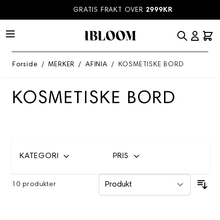
Hopp til innhold
GRATIS FRAKT OVER
2999KR
Forside
/
MERKER
/
AFINIA
/
KOSMETISKE BORD
KOSMETISKE BORD
KATEGORI
PRIS
10 produkter