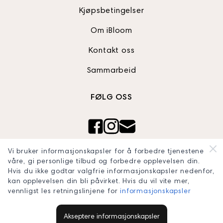
Kjøpsbetingelser
Om iBloom
Kontakt oss
Sammarbeid
FØLG OSS
Ibloom AS
Vi bruker informasjonskapsler for å forbedre tjenestene
Org nr: 820990242
våre, gi personlige tilbud og forbedre opplevelsen din.
Hvis du ikke godtar valgfrie informasjonskapsler nedenfor,
blooomconcept@gmail.com
kan opplevelsen din bli påvirket. Hvis du vil vite mer,
vennligst les retningslinjene for
informasjonskapsler
Akseptere informasjonskapsler