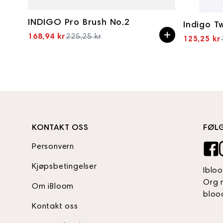
INDIGO Pro Brush No.2
Indigo T
168,94 kr
225,25 kr
125,25 kr
Spesialpris
KONTAKT OSS
FØL
Personvern
Kjøpsbetingelser
Iblo
Org 
Om iBloom
bloo
Kontakt oss