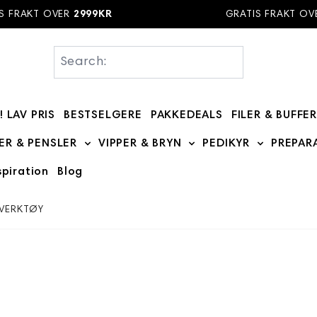
FRAKT OVER
2999KR
GRATIS FRAKT OVER
! LAV PRIS
BESTSELGERE
PAKKEDEALS
FILER & BUFFE
bmenu for MERKER category
ER & PENSLER
VIPPER & BRYN
PEDIKYR
PREPAR
Show submenu for BØRSTER & PENSLER categ
Show submenu for VIPPE
Show subme
spiration
Blog
 category
 for DIVERSE category
 submenu for Kurs category
 VERKTØY