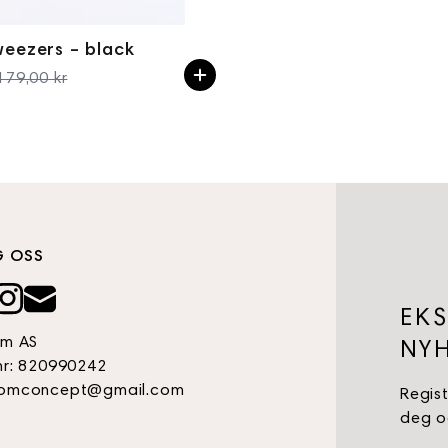
weezers – black
179,00 kr
Spesialpris
G OSS
EKS
om AS
NYH
nr: 820990242
omconcept@gmail.com
Regist
deg og