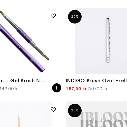
25%
Indigo 2 in 1 Gel Brush No 4
449,00 kr
187,50 kr
250,00 kr
Spesialpris
Spesialpris
25%