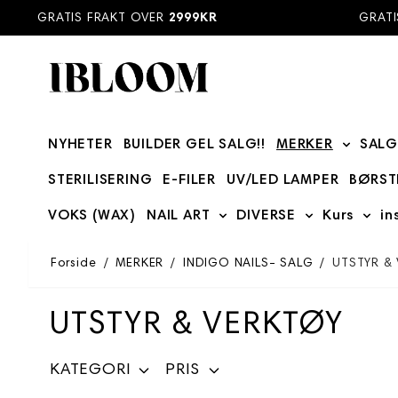
Hopp til innhold
GRATIS FRAKT OVER
2999KR
GRATIS 
NYHETER
BUILDER GEL SALG!!
MERKER
SALG
Show su
STERILISERING
E-FILER
UV/LED LAMPER
BØRST
VOKS (WAX)
NAIL ART
DIVERSE
Kurs
in
Show submenu for NAIL ART
Show submenu
Show
Forside
/
MERKER
/
INDIGO NAILS- SALG
/
UTSTYR &
UTSTYR & VERKTØY
KATEGORI
PRIS