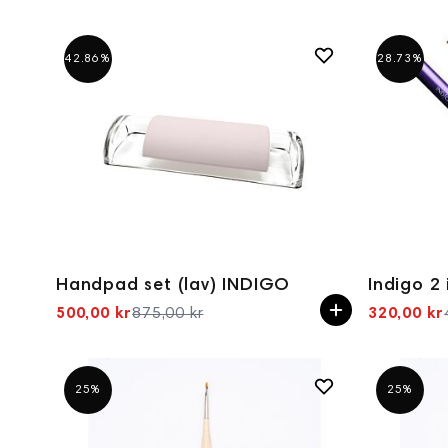
42.86%
28.73%
Handpad set (lav) INDIGO
500,00 kr
875,00 kr
320,00 kr
Spesialpris
25%
25%