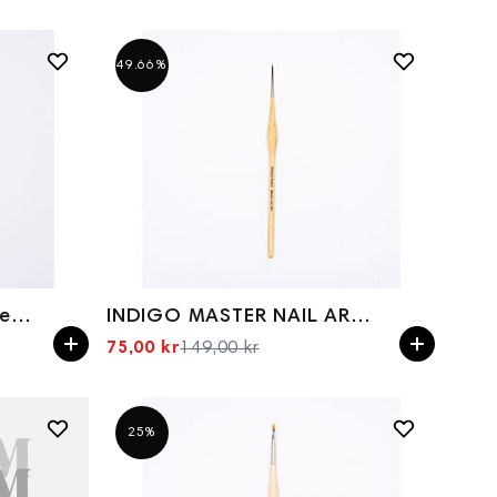
49.66%
INDIGO Brush Oval Exellent No.6
INDIGO MASTER NAIL ART 001 (WOODEN HANDLE)
75,00 kr
149,00 kr
Spesialpris
25%