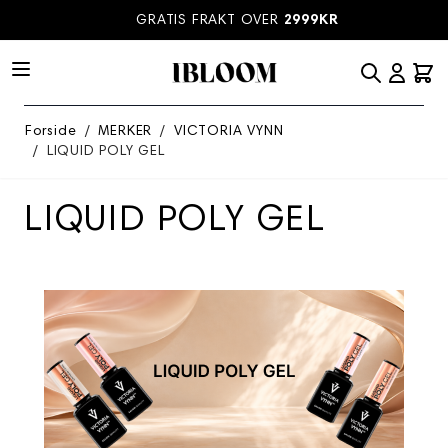
Hopp til innhold
GRATIS FRAKT OVER
2999KR
Forside
/
MERKER
/
VICTORIA VYNN
/
LIQUID POLY GEL
LIQUID POLY GEL