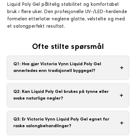
Liquid Poly Gel pålitelig stabilitet og komfortabel
bruk i flere uker. Den profesjonelle UV-/LED-herdende
formelen etterlater neglene glatte, velstelte og med
et salongperfekt resultat.
Ofte stilte spørsmål
Q1: Hva gjør Victoria Vynn Liquid Poly Gel
annerledes enn tradisjonell byggegel?
Liquid Poly Gel kombinerer akrylens styrke med
gelens fleksibilitet i en praktisk flaske, noe som gjør
Q2: Kan Liquid Poly Gel brukes på tynne eller
påføringen raskere, enklere og mer presis.
svake naturlige negler?
Ja. Den er et utmerket valg for å forsterke tynne,
sprø eller svake negler, samtidig som neglene
Q3: Er Victoria Vynn Liquid Poly Gel egnet for
beholder en lett og naturlig følelse.
raske salongbehandlinger?