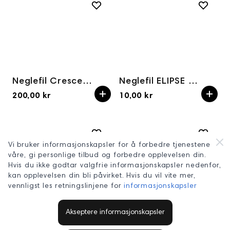
Neglefil Crescent/Halfmoon 180/240grit SLIM 25pk
Neglefil ELIPSE 100/180grit 1stk
200,00 kr
10,00 kr
Vi bruker informasjonskapsler for å forbedre tjenestene
våre, gi personlige tilbud og forbedre opplevelsen din.
Hvis du ikke godtar valgfrie informasjonskapsler nedenfor,
kan opplevelsen din bli påvirket. Hvis du vil vite mer,
vennligst les retningslinjene for
informasjonskapsler
Neglefil ELIPSE 100/180grit SLIM 25pk
Neglefil ELIPSE 180/240grit (25pk) SLIM
Akseptere informasjonskapsler
225,25 kr
200,25 kr