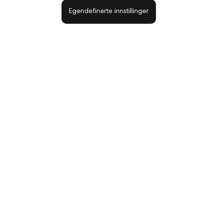
Egendefinerte innstillinger
Neglefil ELIPSE 180/240grit STANDARD 25pk
Neglefil Straight 100/180grit
225,25 kr
10,63 kr