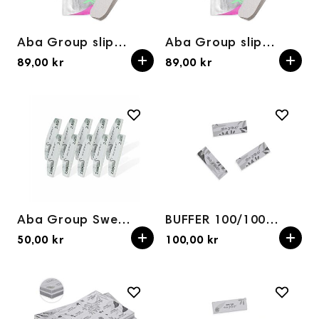
Aba Group slipepapir til metallfotfil, korning 180 – 25 stk
Aba Group slipepapir til metallfotfil, korning 80 – 25 stk
89,00 kr
89,00 kr
Aba Group Sweet mini buffer halvmåne 180/240 – FLAMINGO, 10 stk
BUFFER 100/100grit 15pk
50,00 kr
100,00 kr