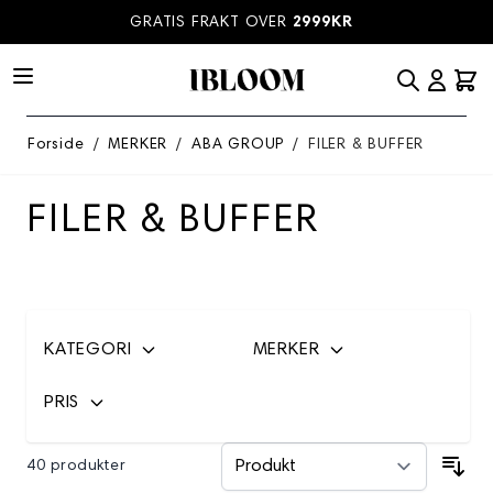
Hopp til innhold
GRATIS FRAKT OVER
2999KR
Forside
/
MERKER
/
ABA GROUP
/
FILER & BUFFER
FILER & BUFFER
KATEGORI
MERKER
PRIS
40 produkter