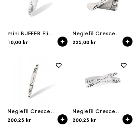
mini BUFFER Elipse 180/240grit
Neglefil Crescent/Halfmoon 100/180grit (25pk) STANDARD
10,00 kr
225,00 kr
Neglefil Crescent/Halfmoon 150/180grit STANDARD 25 pack
Neglefil Crescent/Halfmoon 180/240grit 25pk STANDARD
200,25 kr
200,25 kr