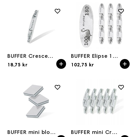
BUFFER Crescent/Halfmoon 100/180grit AbaGroup
BUFFER Elipse 100/180 mini (10stk)
18,75 kr
102,75 kr
BUFFER mini block 100/180grit (20stk)
BUFFER mini Crescent/Halfmoon 100/180grit 10pk