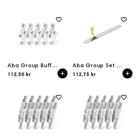
Aba Group Buffer hvit 100/100 BUFFER - 10stk
Aba Group Set of replacement pads for metal file Straight - gradation 180, 50 pieces
112,50 kr
112,75 kr