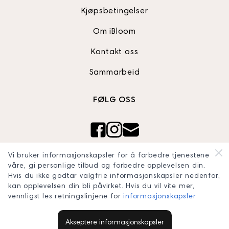
Kjøpsbetingelser
Om iBloom
Kontakt oss
Sammarbeid
FØLG OSS
Ibloom AS
Vi bruker informasjonskapsler for å forbedre tjenestene
Org nr: 820990242
våre, gi personlige tilbud og forbedre opplevelsen din.
Hvis du ikke godtar valgfrie informasjonskapsler nedenfor,
blooomconcept@gmail.com
kan opplevelsen din bli påvirket. Hvis du vil vite mer,
vennligst les retningslinjene for
informasjonskapsler
Akseptere informasjonskapsler