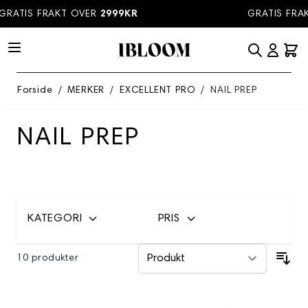
Hopp til innhold
RATIS FRAKT OVER
2999KR
GRATIS FRAK
Forside
/
MERKER
/
EXCELLENT PRO
/
NAIL PREP
NAIL PREP
KATEGORI
PRIS
10 produkter