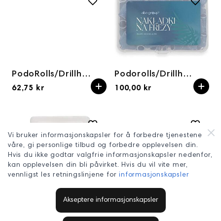
PodoRolls/Drillhetter 80grit 50pk
Podorolls/Drillhetter BLÅ 80grit (100stk)
62,75 kr
100,00 kr
Vi bruker informasjonskapsler for å forbedre tjenestene
våre, gi personlige tilbud og forbedre opplevelsen din.
Hvis du ikke godtar valgfrie informasjonskapsler nedenfor,
kan opplevelsen din bli påvirket. Hvis du vil vite mer,
vennligst les retningslinjene for
informasjonskapsler
Podorolls/Drillhetter GRØNN 180grit (100stk)
Podorolls/Drillhetter GUL 100grit (100stk)
Akseptere informasjonskapsler
100,00 kr
100,00 kr