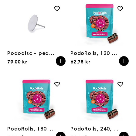
Pododisc - pedicure disc 35 mm XL
PodoRolls, 120 - 50pcs.
79,00 kr
62,75 kr
PodoRolls, 180- 50pcs.
PodoRolls, 240, 50pcs.