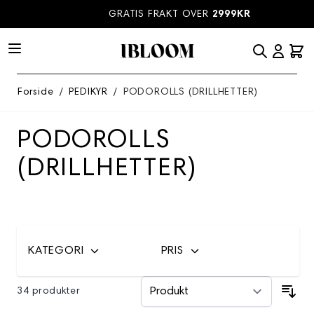
Hopp til innhold
GRATIS FRAKT OVER
2999KR
Forside
/
PEDIKYR
/
PODOROLLS (DRILLHETTER)
PODOROLLS
(DRILLHETTER)
KATEGORI
PRIS
34 produkter