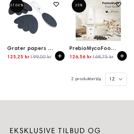
37.06%
25%
Grater papers 120(10stk)
PrebioMycoFoot Fotbalsam Vegansk Profylaktisk Podoterapi Yokaba 50 ml
125,25 kr
199,00 kr
126,56 kr
168,75 kr
Spesialpris
Spesialpris
2 produkter
Vis
EKSKLUSIVE TILBUD OG