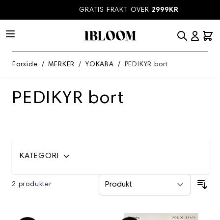
Hopp til innhold
GRATIS FRAKT OVER
2999KR
Forside
/
MERKER
/
YOKABA
/
PEDIKYR bort
PEDIKYR bort
KATEGORI
2 produkter