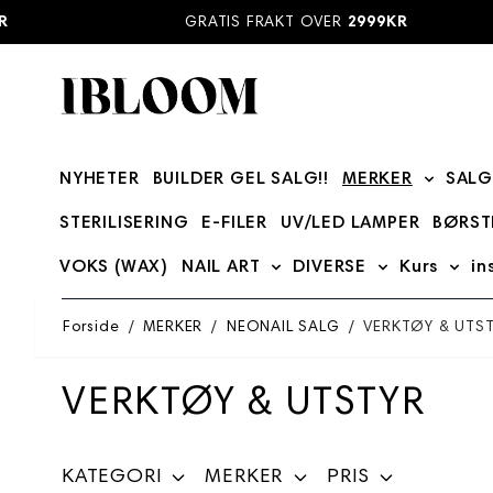
Hopp til innhold
GRATIS FRAKT OVER
2999KR
NYHETER
BUILDER GEL SALG!!
MERKER
SALG
Show su
STERILISERING
E-FILER
UV/LED LAMPER
BØRST
VOKS (WAX)
NAIL ART
DIVERSE
Kurs
in
Show submenu for NAIL ART
Show submenu
Show
Forside
/
MERKER
/
NEONAIL SALG
/
VERKTØY & UTS
VERKTØY & UTSTYR
KATEGORI
MERKER
PRIS