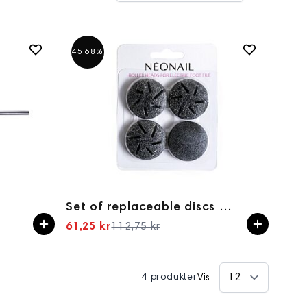
45.68%
Set of replaceable discs for electric foot file
61,25 kr
112,75 kr
Spesialpris
4 produkter
Vis