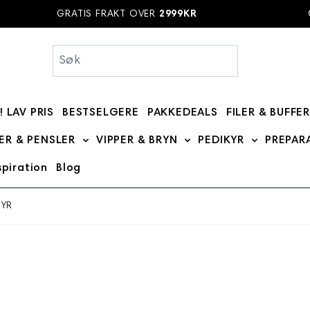
GRATIS FRAKT OVER
2999KR
GR
! LAV PRIS
BESTSELGERE
PAKKEDEALS
FILER & BUFFE
bmenu for MERKER category
ER & PENSLER
VIPPER & BRYN
PEDIKYR
PREPAR
Show submenu for BØRSTER & PENSLER categ
Show submenu for VIPPE
Show subme
spiration
Blog
 category
 for DIVERSE category
 submenu for Kurs category
TYR