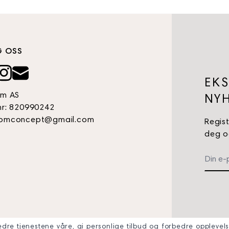
G OSS
EKS
om AS
NYH
nr: 820990242
omconcept@gmail.com
Regist
deg og
edre tjenestene våre, gi personlige tilbud og forbedre opplevels