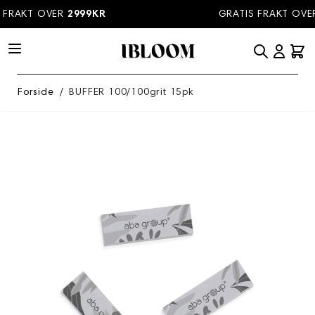
Hopp til innhold
FRAKT OVER
2999KR
GRATIS FRAKT OVE
Forside
/
BUFFER 100/100grit 15pk