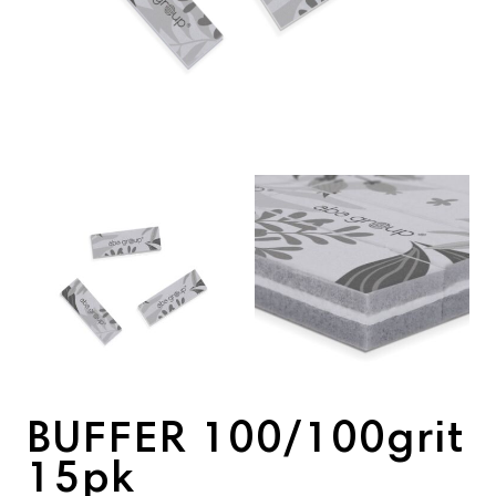
View larger image
View larger imag
BUFFER 100/100grit
15pk