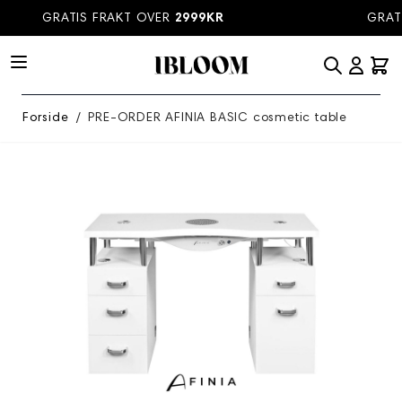
Hopp til innhold
GRATIS FRAKT OVER
2999KR
GRATI
Forside
/
PRE-ORDER AFINIA BASIC cosmetic table