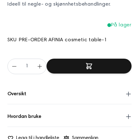
Ideell til negle- og skjønnhetsbehandlinger.
På lager
SKU
PRE-ORDER AFINIA cosmetic table-1
Oversikt
PRODUKTFUNKSJONER:
Hvordan bruke
Stabil konstruksjon med moderne utseende.
Monter bordet etter veiledning.
Praktiske oppbevaringsløsninger.
Legg til i handleliste
Sammenlign