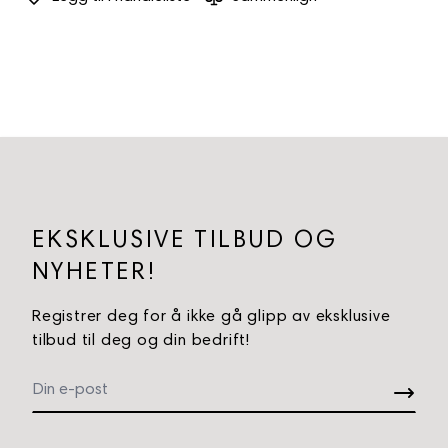
Plasser ønsket utstyr.
Komfortabel arbeidsflate.
Start behandlingene på en organisert
FORDELER:
arbeidsflate.
Skaper profesjonell arbeidsstasjon.
Tilpasset daglig bruk i salong.
EKSKLUSIVE TILBUD OG
Enkel å rengjøre og vedlikeholde.
NYHETER!
Registrer deg for å ikke gå glipp av eksklusive
tilbud til deg og din bedrift!