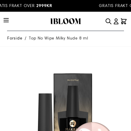
Hopp til innhold
IS FRAKT OVER
2999KR
GRATIS FRAKT O
Forside
/
Top No Wipe Milky Nude 8 ml