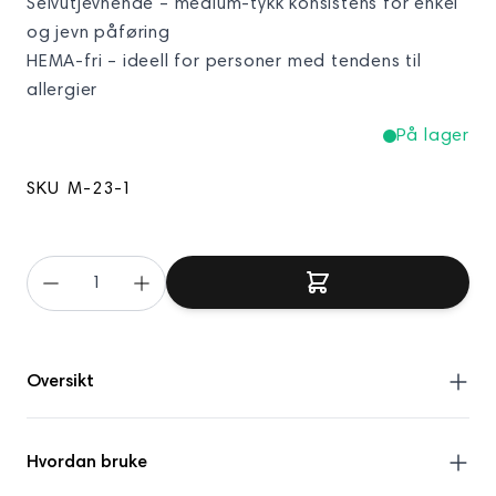
Selvutjevnende – medium-tykk konsistens for enkel
og jevn påføring
HEMA-fri – ideell for personer med tendens til
allergier
På lager
SKU
M-23-1
Oversikt
Spesifikasjon:
Hvordan bruke
Konsistens: Medium-tykk, selvutjevnende