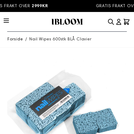
Hopp til innhold
S FRAKT OVER
2999KR
GRATIS FRAKT OV
Forside
/
Nail Wipes 600stk BLÅ Clavier