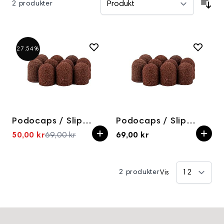
2 produkter
27.54%
Podocaps / Slipehetter 5x11mm 80grit (10pk)
Podocaps / Slipehetter 7x13mm 180grit (10pk)
50,00 kr
69,00 kr
69,00 kr
Spesialpris
2 produkter
Vis