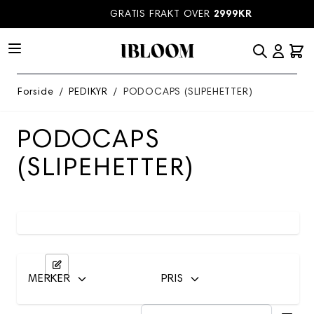
Hopp til innhold
GRATIS FRAKT OVER
2999KR
Forside
/
PEDIKYR
/
PODOCAPS (SLIPEHETTER)
PODOCAPS
(SLIPEHETTER)
MERKER
PRIS