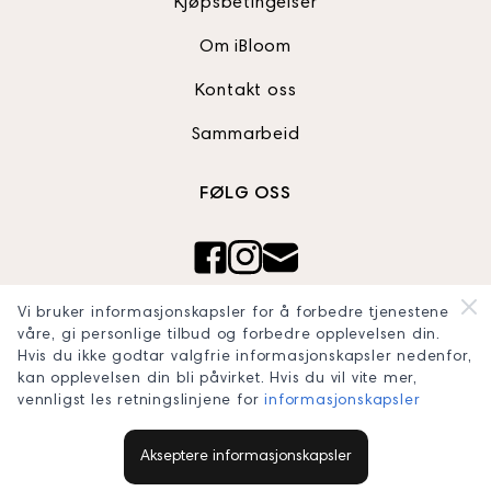
Kjøpsbetingelser
Om iBloom
Kontakt oss
Sammarbeid
FØLG OSS
Ibloom AS
Vi bruker informasjonskapsler for å forbedre tjenestene
Org nr: 820990242
våre, gi personlige tilbud og forbedre opplevelsen din.
blooomconcept@gmail.com
Hvis du ikke godtar valgfrie informasjonskapsler nedenfor,
kan opplevelsen din bli påvirket. Hvis du vil vite mer,
vennligst les retningslinjene for
informasjonskapsler
Akseptere informasjonskapsler