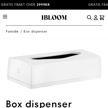
Hopp til innhold
GRATIS FRAKT OVER
2999KR
GRATIS FRA
Forside
/
Box dispenser
Box dispenser