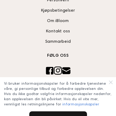
Personvern
Kjøpsbetingelser
Om iBloom
Kontakt oss
Sammarbeid
FØLG OSS
Ibloom AS
Vi bruker informasjonskapsler for å forbedre tjenestene
Org nr: 820990242
våre, gi personlige tilbud og forbedre opplevelsen din.
Hvis du ikke godtar valgfrie informasjonskapsler nedenfor,
blooomconcept@gmail.com
kan opplevelsen din bli påvirket. Hvis du vil vite mer,
vennligst les retningslinjene for
informasjonskapsler