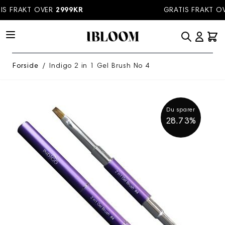
Hopp til innhold
S FRAKT OVER
2999KR
GRATIS FRAKT OV
Forside
/
Indigo 2 in 1 Gel Brush No 4
Du sparer
28.73%