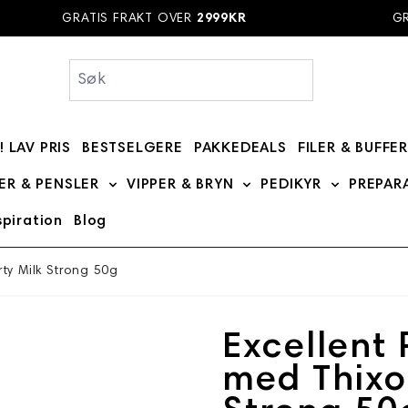
GRATIS FRAKT OVER
2999KR
GRAT
! LAV PRIS
BESTSELGERE
PAKKEDEALS
FILER & BUFFE
bmenu for MERKER category
ER & PENSLER
VIPPER & BRYN
PEDIKYR
PREPAR
Show submenu for BØRSTER & PENSLER categ
Show submenu for VIPPE
Show subme
spiration
Blog
 category
 for DIVERSE category
 submenu for Kurs category
rty Milk Strong 50g
Excellent 
med Thixot