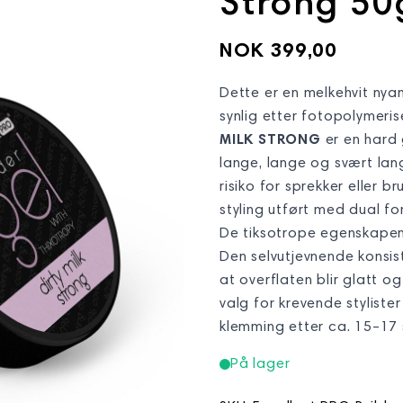
Strong 50
NOK 399,00
Dette er en melkehvit nyan
synlig etter fotopolymeris
MILK STRONG
er en hard 
lange, lange og svært lan
risiko for sprekker eller b
styling utført med dual fo
De tiksotrope egenskapene
Den selvutjevnende konsist
at overflaten blir glatt og
valg for krevende styliste
klemming etter ca. 15–17 
På lager