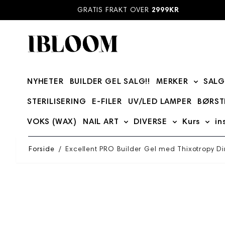
Hopp til innhold
GRATIS FRAKT OVER
2999KR
NYHETER
BUILDER GEL SALG!!
MERKER
SALG
Show su
STERILISERING
E-FILER
UV/LED LAMPER
BØRST
VOKS (WAX)
NAIL ART
DIVERSE
Kurs
in
Show submenu for NAIL ART
Show submenu
Show
Forside
/
Excellent PRO Builder Gel med Thixotropy Di