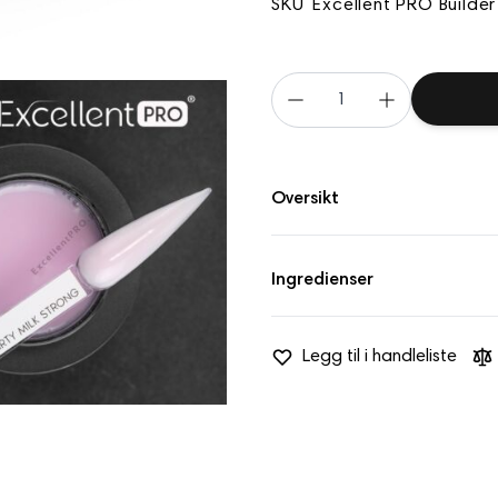
SKU
Excellent PRO Builder
View larger image
Oversikt
MERK!
Ingredienser
I lamper med kvartsdioder
Spesifikasjoner:
BIS-HEMA POLYNEOPENTY
Hardhet:
Hard
Legg til i handleliste
HEA POLY(1,4-BUTANEDI
Dekkevne:
80 %
TRIMETHYLOLPROPANE T
Konsistens:
Tykk
POLYGLYCOL ADIPATE/I
Utjevningshastighet:
Mid
DIMETHARCYLATE, HYDR
Bruksområde:
DIMETHYL SILYLATE, ETH