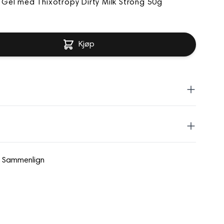
 Gel med Thixotropy Dirty Milk Strong 50g
Kjøp
 kan fargen endre seg svakt mot en beige tone.
L GLYCOL ADIPATE/IPDI COPOLYMER, BIS-
Sammenlign
OL)-9/IPDI COPOLYMER,
RIMETHACRYLATE (TMPTMA), BIS-HEA
PDI COPOLYMER, HEXANEDIOL
dels
OXYCYCLOHEXYL PHENYL KETONE, SILICA
YL PHENYL(2,4,6-