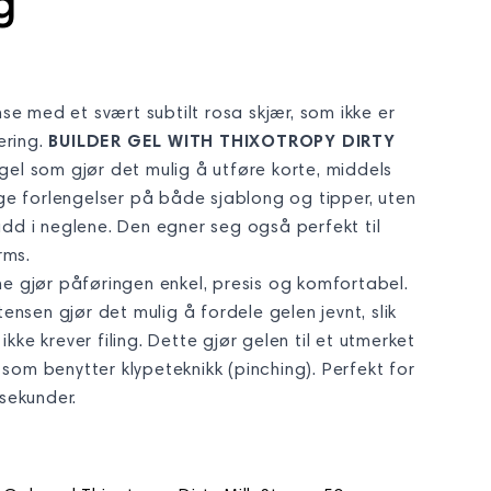
g
se med et svært subtilt rosa skjær, som ikke er
ering.
BUILDER GEL WITH THIXOTROPY DIRTY
gel som gjør det mulig å utføre korte, middels
ge forlengelser på både sjablong og tipper, uten
rudd i neglene. Den egner seg også perfekt til
rms.
 gjør påføringen enkel, presis og komfortabel.
ensen gjør det mulig å fordele gelen jevnt, slik
 ikke krever filing. Dette gjør gelen til et utmerket
r som benytter klypeteknikk (pinching). Perfekt for
sekunder.