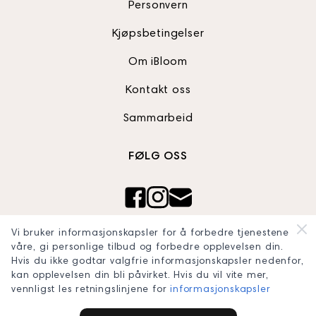
Personvern
Kjøpsbetingelser
Om iBloom
Kontakt oss
Sammarbeid
FØLG OSS
Ibloom AS
Vi bruker informasjonskapsler for å forbedre tjenestene
Org nr: 820990242
våre, gi personlige tilbud og forbedre opplevelsen din.
Hvis du ikke godtar valgfrie informasjonskapsler nedenfor,
blooomconcept@gmail.com
kan opplevelsen din bli påvirket. Hvis du vil vite mer,
vennligst les retningslinjene for
informasjonskapsler