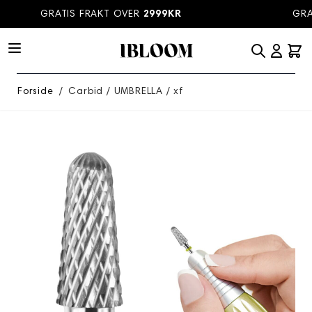
Hopp til innhold
GRATIS FRAKT OVER
2999KR
GRAT
Forside
/
Carbid / UMBRELLA / xf