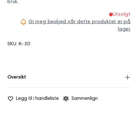
bruk.
Utsolgt
Gi meg beskjed når dette produktet er på
lager
SKU
K-30
Oversikt
En karbidhybridfjerningsskjærer er et profesjonelt
Legg til i handleliste
Sammenlign
tilbehør laget av karbid, det vil si sintret karbid,
som brukes med en spikerbor når du utfører
manikyr eller pedikyr. Hvorfor er det verdt å velge
dem. De har et bredt spekter av bruksområder:
fjerning av neglebånd og hard hud. De