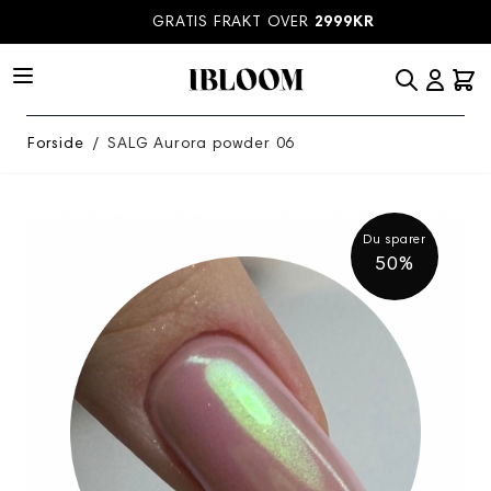
Hopp til innhold
GRATIS FRAKT OVER
2999KR
Forside
/
SALG Aurora powder 06
Du sparer
50%