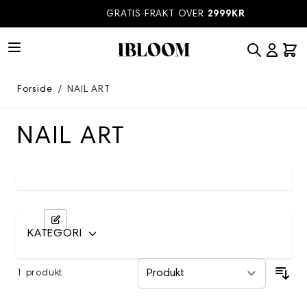
Hopp til innhold
GRATIS FRAKT OVER
2999KR
Forside
/
NAIL ART
NAIL ART
KATEGORI
1 produkt