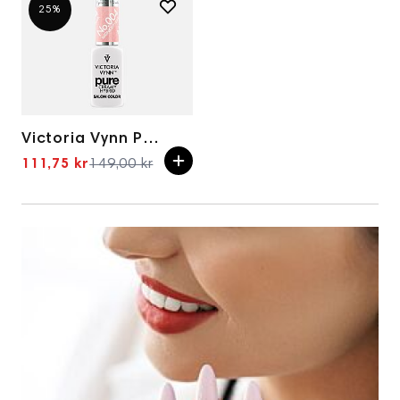
25%
Victoria Vynn Pure Creamy Hybrid 004 Midnight Pearl
111,75 kr
149,00 kr
Spesialpris