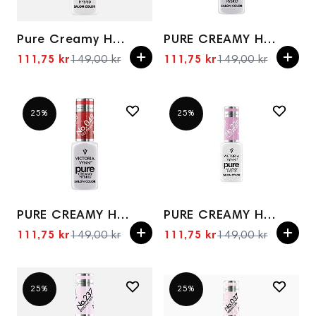
Pure Creamy Hybrid 008 Ginger Tea 8ml
PURE CREAMY HYBRID 020 CORAL PARROT
111,75 kr
149,00 kr
111,75 kr
149,00 kr
Spesialpris
Spesialpris
25%
25%
PURE CREAMY HYBRID 048 Red Obsessed 8ml
PURE CREAMY HYBRID 226 Violet Mandala 8ml
111,75 kr
149,00 kr
111,75 kr
149,00 kr
Spesialpris
Spesialpris
25%
25%