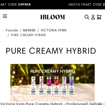
Hopp til innhold
T OVER
2999KR
GRATIS FRAKT OVER
2999
Forside
/
MERKER
/
VICTORIA VYNN
/
PURE CREAMY HYBRID
PURE CREAMY HYBRID
Victoria Vynn Pure Creamy Hybrid – Profesjonell Gellakk i