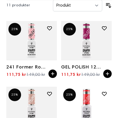
11 produkter
25%
25%
241 Former Rouge 8ml Pure creamy hybrid
GEL POLISH 127 ROSE MADDER 8ml
111,75 kr
149,00 kr
111,75 kr
149,00 kr
Spesialpris
Spesialpris
25%
25%