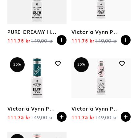
PURE CREAMY HYBRID 237 Epochal Pink 8ml
Victoria Vynn Pure Creamy Hybrid - 037 Dream Girl
111,75 kr
149,00 kr
111,75 kr
149,00 kr
Spesialpris
Spesialpris
25%
25%
Victoria Vynn Pure Creamy Hybrid - 187 Harbour Blue
Victoria Vynn Pure Creamy Hybrid 002 Pearly Glow 8ml
111,75 kr
149,00 kr
111,75 kr
149,00 kr
Spesialpris
Spesialpris