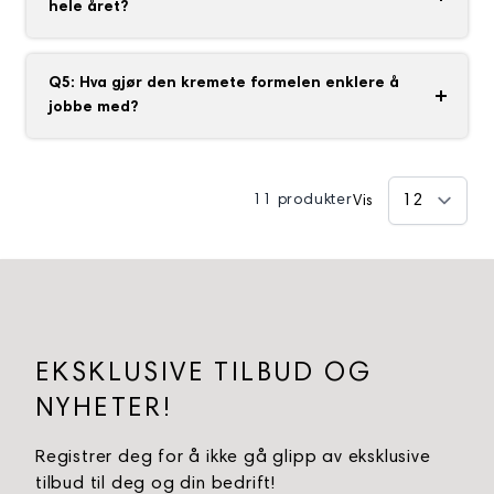
farge gjennom hele brukstiden.
hele året?
Ja. Kolleksjonen inneholder et bredt utvalg av
nyanser – fra klassiske hverdagsfarger til dristige
Q5: Hva gjør den kremete formelen enklere å
sesongfarger – og passer derfor til alle årstider
jobbe med?
og stiler.
Den nøye balanserte konsistensen gjør at lakken
fordeler seg jevnt over negleoverflaten, reduserer
11 produkter
Vis
striper og gir bedre kontroll under påføringen for
et glatt og profesjonelt resultat.
EKSKLUSIVE TILBUD OG
NYHETER!
Registrer deg for å ikke gå glipp av eksklusive
tilbud til deg og din bedrift!