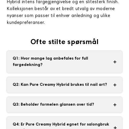
Hybrid intens fargegjengivelse og en slitesterk finish.
Kolleksjonen består av et bredt utvalg av moderne
nyanser som passer til enhver anledning og ulike
kundepreferanser.
Ofte stilte spørsmål
Q1: Hvor mange lag anbefales for full
fargedekning?
De fleste nyansene gir utmerket dekning med to
tynne lag. Lysere eller mer transparente farger
Q2: Kan Pure Creamy Hybrid brukes til nail art?
kan kreve et ekstra lag, avhengig av ønsket
Ja. Den kremete konsistensen og den rike
resultat.
pigmenteringen gjør den ideell til detaljerte
Q3: Beholder formelen glansen over tid?
design, fransk manikyr, ombré-effekter og
Ja. Når den avsluttes med en kompatibel topplakk,
dekorative detaljer.
beholder manikyren sin høye glans og intense
Q4: Er Pure Creamy Hybrid egnet for salongbruk